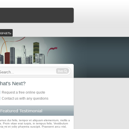
начать
hat's Next?
Request a free online quote
Contact us with any questions
amus dui felis, tempor et aliquam elementum, mollis a
. Proin vitae erat turpis, in tempus felis. Vestibulum
nia mi et odio pharetra suscipit. Praesent arcu nisl,