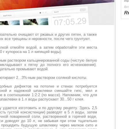
imp
Ben
R
язательно очищают от ржавых и других пятен, а также
их все трещины и неровности, после чего грунтуют.
лкой отмойте водой, а затем обработайте эти места
0 г купороса на 1 л кипящей воды).
ным раствором кальцинированной соды (чистую белую
икладывают к пятну до полного его исчезновения).
щательно промывают водой.
ротирают 2...3%-ным раствором соляной кислоты.
добных дефектов на потолке и стенах потребуется
жной и надежной шпаклевки смешайте гипс, мел и
е в соотношении 1:2:2 (по массе). Напомним, что для
паклевки в 1 л воды распускают 30...50 г клея.
 удается изготовить и по другому рецепту. Здесь 2,5
есть густой консистенции) разводят в 5 л воды, затем
ычной поваренной соли, растворенной в горячей воде,
си доводят до 10 л, не забывая при этом тщательно
 процедить будущую шпаклевку через мелкое сито и