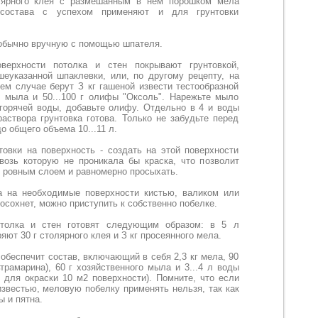
олярного клея с размёшанным в нем порошком мела
о состава с успехом применяют и для грунтовки
 обычно вручную с помощью шпателя.
ерхности потолка и стен покрывают грунтовкой,
шеуказанной шпаклевки, или, по другому рецепту, на
ем случае берут З кг гашеной извести тестообразной
го мыла и 50...100 г олифы "Оксоль". Нарежьте мыло
 горячей воды, добавьте олифу. Отдельно в 4 и воды
аствора грунтовка готова. Только не забудьте перед
о общего объема 10...11 л.
товки на поверхность - создать на этой поверхности
возь которую не проникала бы краска, что позволит
 ровным слоем и равномерно просыхать.
на на необходимые поверхности кистью, валиком или
осохнет, можно приступить к собственно побелке.
толка и стен готовят следующим образом: в 5 л
яют 30 г столярного клея и З кг просеянного мела.
обеспечит состав, включающий в себя 2,3 кг мела, 90
ьтрамарина), 60 г хозяйственного мыла и 3...4 л воды
т для окраски 10 м2 поверхности). Помните, что если
звестью, меловую побелку применять нельзя, так как
ы и пятна.