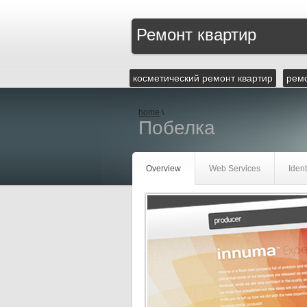
Ремонт квартир
косметический ремонт квартир
ремо
home
\
Побелка
Overview
Web Services
Ident