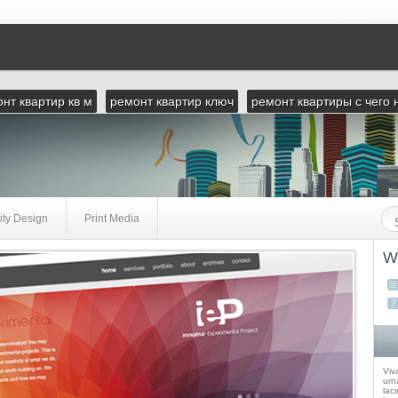
нт квартир кв м
ремонт квартир ключ
ремонт квартиры с чего 
ity Design
Print Media
W
Viv
urna
laci