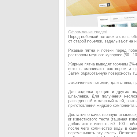
Оформление свадеб
Перед побелкой потолок и стены об
от старой побелки, заделывают на н
Ржавые пятна и потеки перед побе
раствором медного купороса (50...10
Жирные пятна выводят горячим 2%-
ветошь смачивают раствором и пр
Затем обработанную поверхность т
Закопченные потолки, да и стены, п
Для заделки трещин и других по
шпаклевка. Для получения несло
разведенный столярный клей, взяты
приготовления жидкого компонента ш
Достаточно качественную шпаклевку
кг известкового теста (гашеная изв
добавляют в известь 50...100 г об
после чего количество воды в сме
перемешивать эту смесь. Остается