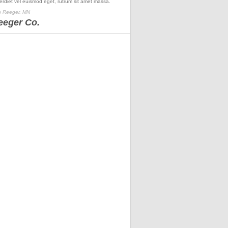
erdiet vel euismod eget, rutrum sit amet massa.
 Reeger, MN
eeger Co.