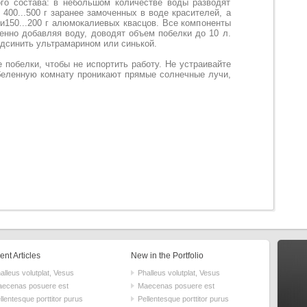
ого состава: в небольшом количестве воды разводят
т 400...500 г заранее замоченных в воде красителей, а
ли150...200 г алюмокалиевых квасцов. Все компоненты
енно добавляя воду, доводят объем побелки до 10 л.
дсинить ультрамарином или синькой.
побелки, чтобы не испортить работу. Не устраивайте
обеленную комнату проникают прямые солнечные лучи,
nt Articles
New in the Portfolio
alleus volutplat, Vesus
Phalleus volutplat, Vesus
ecenas posuere est
Maecenas posuere est
llentesque porttitor purus
Pellentesque porttitor purus