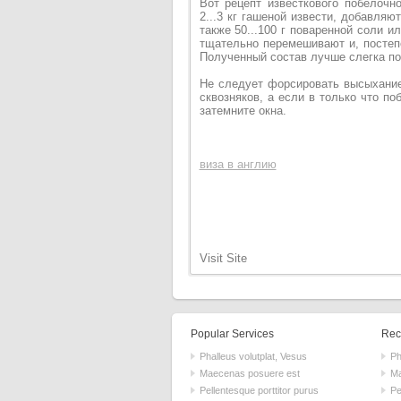
Вот рецепт известкового побелочн
2...3 кг гашеной извести, добавляю
также 50...100 г поваренной соли и
тщательно перемешивают и, постеп
Полученный состав лучше слегка по
Не следует форсировать высыхание 
сквозняков, а если в только что п
затемните окна.
виза в англию
Visit Site
Popular Services
Rece
Phalleus volutplat, Vesus
Ph
Maecenas posuere est
Ma
Pellentesque porttitor purus
Pe