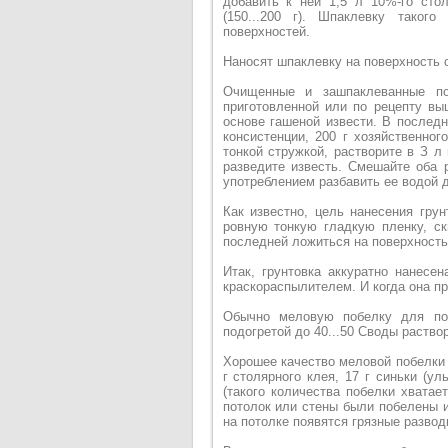
добавить к ней 1,5 л 10%-го ст
(150...200 г). Шпаклевку таког
поверхностей.
Наносят шпаклевку на поверхность
Очищенные и зашпаклеванные пов
приготовленной или по рецепту вы
основе гашеной извести. В последн
консистенции, 200 г хозяйственно
тонкой стружкой, растворите в З л
разведите известь. Смешайте оба р
употреблением разбавить ее водой д
Как известно, цель нанесения грун
ровную тонкую гладкую пленку, ск
последней ложиться на поверхность
Итак, грунтовка аккуратно нанесе
краскораспылителем. И когда она пр
Обычно меловую побелку для по
подогретой до 40...50 Своды раствор
Хорошее качество меловой побелки 
г столярного клея, 17 г синьки (ул
(такого количества побелки хватае
потолок или стены были побелены и
на потолке появятся грязные развод